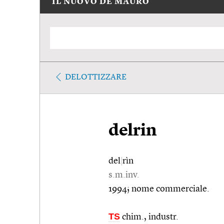
IL NUOVO DE MAURO
DELOTTIZZARE
delrin
del
|
rìn
s.m.inv.
1994; nome commerciale.
TS
chim., industr.