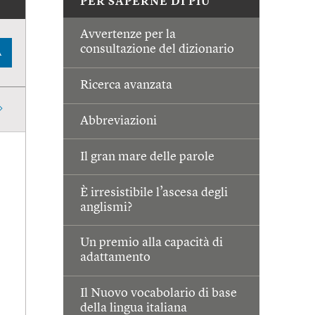
PER SAPERNE DI PIÙ
Avvertenze per la
consultazione del dizionario
A
Ricerca avanzata
Abbreviazioni
Il gran mare delle parole
È irresistibile l’ascesa degli
anglismi?
Un premio alla capacità di
adattamento
Il Nuovo vocabolario di base
della lingua italiana