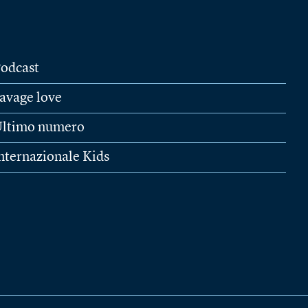
odcast
avage love
ltimo numero
nternazionale Kids