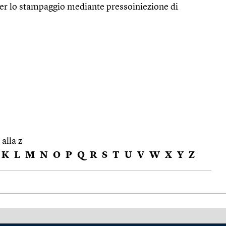
 per lo stampaggio mediante pressoiniezione di
 alla z
K
L
M
N
O
P
Q
R
S
T
U
V
W
X
Y
Z