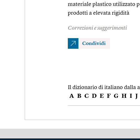
materiale plastico utilizzato
prodotti a elevata rigidità
Correzioni e suggerimenti
Condividi
Il dizionario di italiano dalla a
A
B
C
D
E
F
G
H
I
J