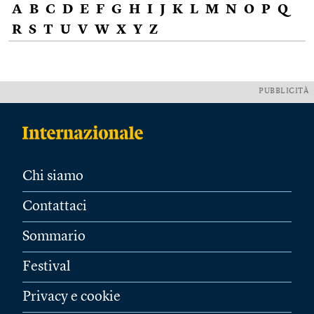
A
B
C
D
E
F
G
H
I
J
K
L
M
N
O
P
Q
R
S
T
U
V
W
X
Y
Z
PUBBLICITÀ
Chi siamo
Contattaci
Sommario
Festival
Privacy e cookie