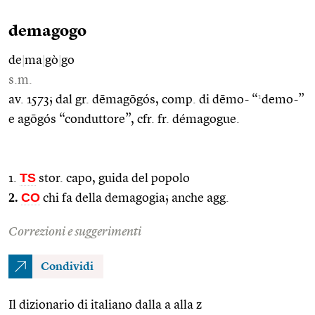
demagogo
de
|
ma
|
gò
|
go
s.m.
1
av. 1573; dal gr. dēmagōgós, comp. di dēmo- “
demo-”
e agōgós “conduttore”, cfr. fr. démagogue.
TS
1.
stor. capo, guida del popolo
2.
CO
chi fa della demagogia; anche agg.
Correzioni e suggerimenti
Condividi
Il dizionario di italiano dalla a alla z