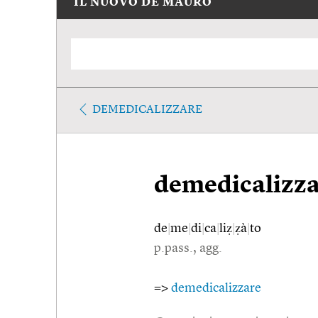
IL NUOVO DE MAURO
DEMEDICALIZZARE
demedicalizza
de
|
me
|
di
|
ca
|
liẓ
|
ẓà
|
to
p.pass., agg.
=>
demedicalizzare