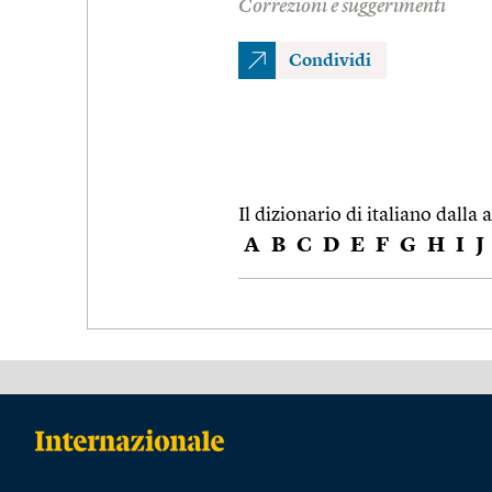
Correzioni e suggerimenti
Condividi
Il dizionario di italiano dalla a
A
B
C
D
E
F
G
H
I
J