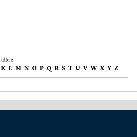
 alla z
K
L
M
N
O
P
Q
R
S
T
U
V
W
X
Y
Z