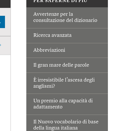
PER SAPERNE DI PIÙ
Avvertenze per la
consultazione del dizionario
A
Ricerca avanzata
Abbreviazioni
Il gran mare delle parole
È irresistibile l’ascesa degli
anglismi?
Un premio alla capacità di
adattamento
Il Nuovo vocabolario di base
della lingua italiana