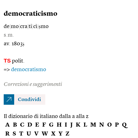
democraticismo
de
|
mo
|
cra
|
ti
|
cì
|
ṣmo
s.m.
av. 1803;
TS
polit.
=>
democratismo
Correzioni e suggerimenti
Condividi
Il dizionario di italiano dalla a alla z
A
B
C
D
E
F
G
H
I
J
K
L
M
N
O
P
Q
R
S
T
U
V
W
X
Y
Z