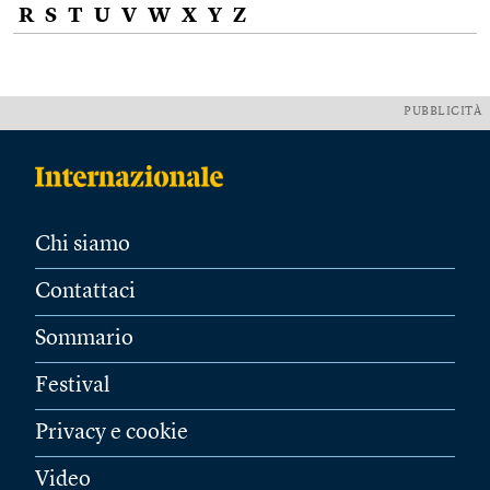
R
S
T
U
V
W
X
Y
Z
PUBBLICITÀ
Chi siamo
Contattaci
Sommario
Festival
Privacy e cookie
Video