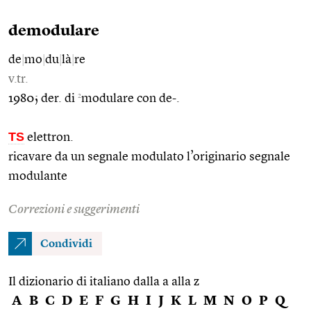
demodulare
de
|
mo
|
du
|
là
|
re
v.tr.
2
1980; der. di
modulare con de-.
TS
elettron.
ricavare da un segnale modulato l’originario segnale
modulante
Correzioni e suggerimenti
Condividi
Il dizionario di italiano dalla a alla z
A
B
C
D
E
F
G
H
I
J
K
L
M
N
O
P
Q