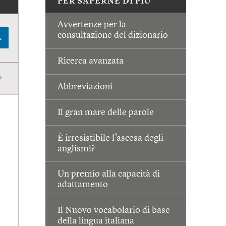
PER SAPERNE DI PIÙ
Avvertenze per la
consultazione del dizionario
A
Ricerca avanzata
Abbreviazioni
Il gran mare delle parole
È irresistibile l’ascesa degli
anglismi?
Un premio alla capacità di
adattamento
Il Nuovo vocabolario di base
della lingua italiana