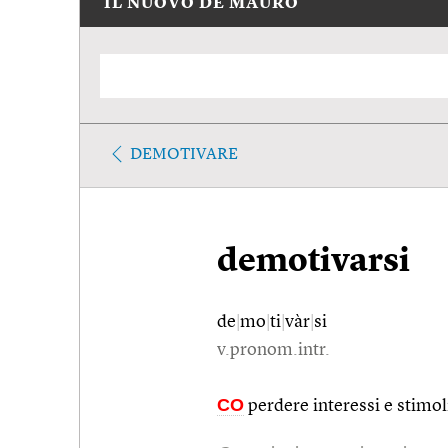
IL NUOVO DE MAURO
DEMOTIVARE
demotivarsi
de
|
mo
|
ti
|
vàr
|
si
v.pronom.intr.
CO
perdere interessi e stimoli