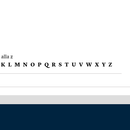
 alla z
K
L
M
N
O
P
Q
R
S
T
U
V
W
X
Y
Z