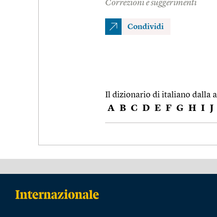
Correzioni e suggerimenti
Condividi
Il dizionario di italiano dalla a
A
B
C
D
E
F
G
H
I
J