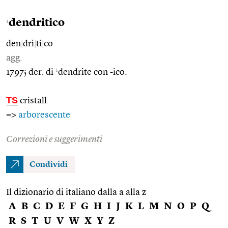
dendritico
1
den
|
drì
|
ti
|
co
agg.
1
1797; der. di
dendrite con -ico.
TS
cristall.
=>
arborescente
Correzioni e suggerimenti
Condividi
Il dizionario di italiano dalla a alla z
A
B
C
D
E
F
G
H
I
J
K
L
M
N
O
P
Q
R
S
T
U
V
W
X
Y
Z