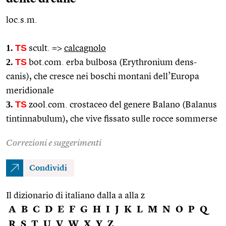
loc.s.m.
1.
TS
scult.
=>
calcagnolo
2.
TS
bot.com.
erba bulbosa (Erythronium dens-
canis), che cresce nei boschi montani dell’Europa
meridionale
3.
TS
zool.com.
crostaceo del genere Balano (Balanus
tintinnabulum), che vive fissato sulle rocce sommerse
Correzioni e suggerimenti
Condividi
Il dizionario di italiano dalla a alla z
A
B
C
D
E
F
G
H
I
J
K
L
M
N
O
P
Q
R
S
T
U
V
W
X
Y
Z