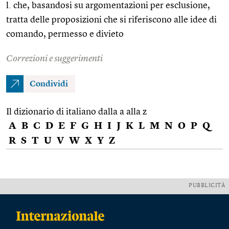
l. che, basandosi su argomentazioni per esclusione,
tratta delle proposizioni che si riferiscono alle idee di
comando, permesso e divieto
Correzioni e suggerimenti
Condividi
Il dizionario di italiano dalla a alla z
A
B
C
D
E
F
G
H
I
J
K
L
M
N
O
P
Q
R
S
T
U
V
W
X
Y
Z
PUBBLICITÀ