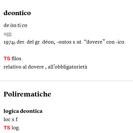
deontico
de
|
òn
|
ti
|
co
agg.
1974; der. del gr. déon, -ontos s.nt. “dovere” con -ico.
TS
filos.
relativo al dovere , all’obbligatorietà
Polirematiche
logica deontica
loc.s.f.
TS
log.