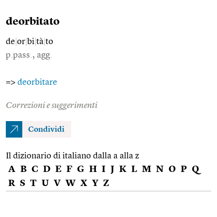
deorbitato
de
|
or
|
bi
|
tà
|
to
p.pass., agg.
=>
deorbitare
Correzioni e suggerimenti
Condividi
Il dizionario di italiano dalla a alla z
A
B
C
D
E
F
G
H
I
J
K
L
M
N
O
P
Q
R
S
T
U
V
W
X
Y
Z