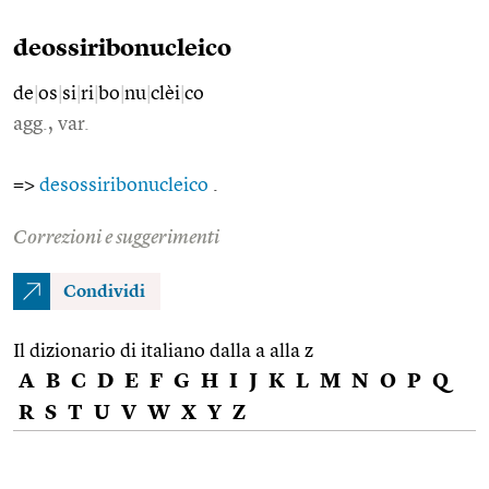
deossiribonucleico
de
|
os
|
si
|
ri
|
bo
|
nu
|
clèi
|
co
agg., var.
=>
desossiribonucleico
.
Correzioni e suggerimenti
Condividi
Il dizionario di italiano dalla a alla z
A
B
C
D
E
F
G
H
I
J
K
L
M
N
O
P
Q
R
S
T
U
V
W
X
Y
Z