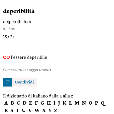
deperibilità
de
|
pe
|
ri
|
bi
|
li
|
tà
s.f.inv.
1950;
CO
l’essere deperibile
Correzioni e suggerimenti
Condividi
Il dizionario di italiano dalla a alla z
A
B
C
D
E
F
G
H
I
J
K
L
M
N
O
P
Q
R
S
T
U
V
W
X
Y
Z