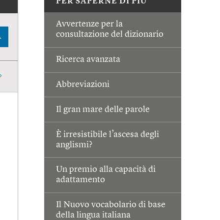
PER SAPERNE DI PIÙ
Avvertenze per la
consultazione del dizionario
A
Ricerca avanzata
Abbreviazioni
Il gran mare delle parole
È irresistibile l’ascesa degli
anglismi?
Un premio alla capacità di
adattamento
Il Nuovo vocabolario di base
della lingua italiana