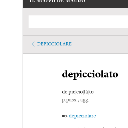
IL NUOVO DE MAURO
DEPICCIOLARE
depicciolato
de
|
pic
|
cio
|
là
|
to
p.pass., agg.
=>
depicciolare