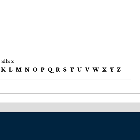
 alla z
K
L
M
N
O
P
Q
R
S
T
U
V
W
X
Y
Z