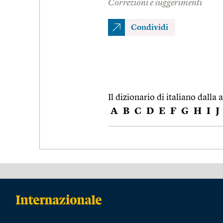
Correzioni e suggerimenti
Condividi
Il dizionario di italiano dalla a
A
B
C
D
E
F
G
H
I
J