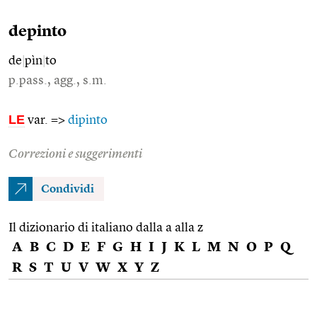
depinto
de
|
pìn
|
to
p.pass., agg., s.m.
LE
var. =>
dipinto
Correzioni e suggerimenti
Condividi
Il dizionario di italiano dalla a alla z
A
B
C
D
E
F
G
H
I
J
K
L
M
N
O
P
Q
R
S
T
U
V
W
X
Y
Z