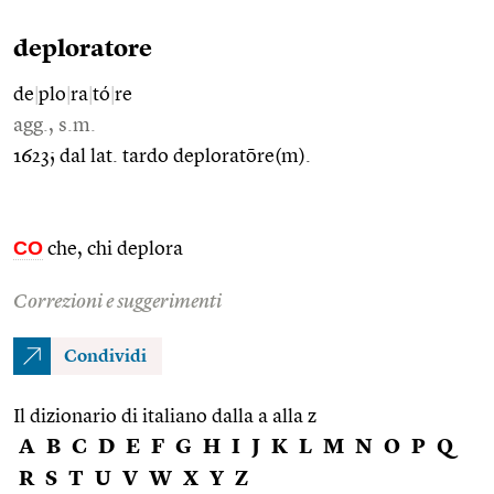
deploratore
de
|
plo
|
ra
|
tó
|
re
agg., s.m.
1623; dal lat. tardo deploratōre(m).
CO
che, chi deplora
Correzioni e suggerimenti
Condividi
Il dizionario di italiano dalla a alla z
A
B
C
D
E
F
G
H
I
J
K
L
M
N
O
P
Q
R
S
T
U
V
W
X
Y
Z