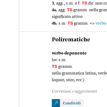
3.
TS
agg., s.m. e f.
dir. non c
4a.
TS
agg.
gramm. nella gram
significato attivo
4b.
TS
s.m.
gramm. =>
verbo
Polirematiche
verbo deponente
loc.s.m.
TS
gramm.
nella grammatica latina, verbo
loquor, utor, ecc.)
Correzioni e suggerimenti
Condividi