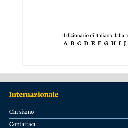
Il dizionario di italiano dalla a
A
B
C
D
E
F
G
H
I
J
Chi siamo
Contattaci