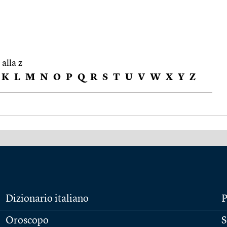
 alla z
K
L
M
N
O
P
Q
R
S
T
U
V
W
X
Y
Z
Dizionario italiano
P
Oroscopo
S