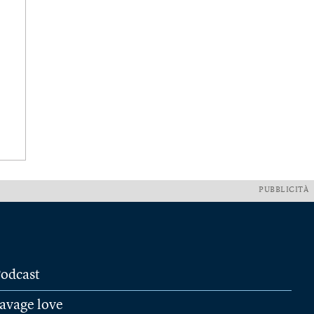
PUBBLICITÀ
odcast
avage love