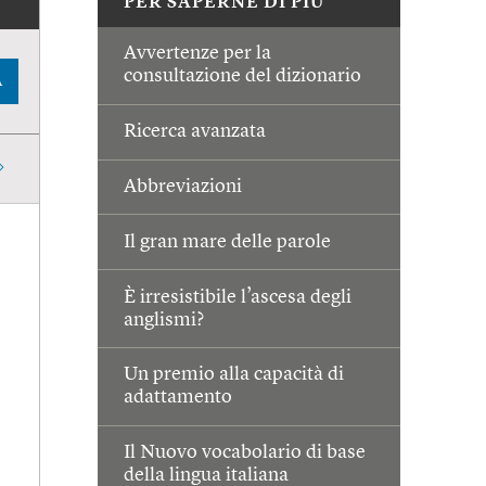
PER SAPERNE DI PIÙ
Avvertenze per la
consultazione del dizionario
A
Ricerca avanzata
Abbreviazioni
Il gran mare delle parole
È irresistibile l’ascesa degli
anglismi?
Un premio alla capacità di
adattamento
Il Nuovo vocabolario di base
della lingua italiana