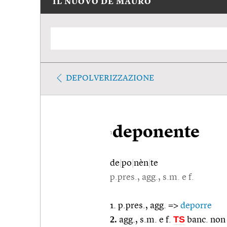
IL NUOVO DE MAURO
DEPOLVERIZZAZIONE
deponente
1
de
|
po
|
nèn
|
te
p.pres., agg., s.m. e f.
1. p.pres., agg. =>
deporre
2.
TS
agg., s.m. e f.
banc. non