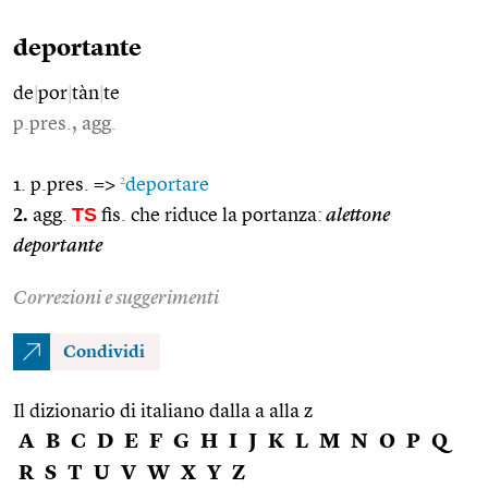
deportante
de
|
por
|
tàn
|
te
p.pres., agg.
2
1. p.pres. =>
deportare
2.
TS
agg.
fis. che riduce la portanza:
alettone
deportante
Correzioni e suggerimenti
Condividi
Il dizionario di italiano dalla a alla z
A
B
C
D
E
F
G
H
I
J
K
L
M
N
O
P
Q
R
S
T
U
V
W
X
Y
Z