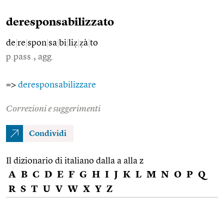
deresponsabilizzato
de
|
re
|
spon
|
sa
|
bi
|
liẓ
|
ẓà
|
to
p.pass., agg.
=>
deresponsabilizzare
Correzioni e suggerimenti
Condividi
Il dizionario di italiano dalla a alla z
A
B
C
D
E
F
G
H
I
J
K
L
M
N
O
P
Q
R
S
T
U
V
W
X
Y
Z