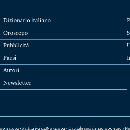
Dizionario italiano
P
Oroscopo
S
Pubblicità
U
Paesi
I
Autori
Newsletter
e 04003131002 • Partita iva 04850721004 • Capitale sociale 120.000 euro •
No