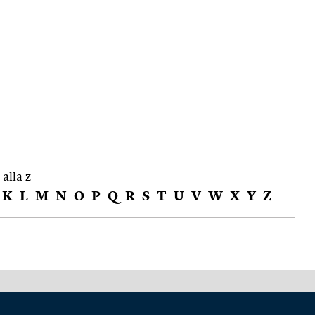
 alla z
K
L
M
N
O
P
Q
R
S
T
U
V
W
X
Y
Z