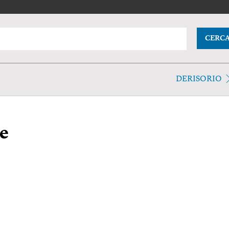
CERC
DERISORIO
e