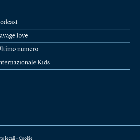
odcast
avage love
ltimo numero
nternazionale Kids
te legali
•
Cookie