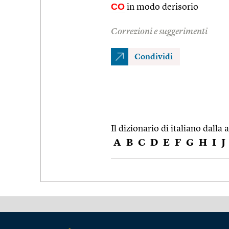
CO
in modo derisorio
Correzioni e suggerimenti
Condividi
Il dizionario di italiano dalla a
A
B
C
D
E
F
G
H
I
J