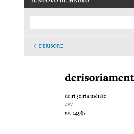
IL NUOVO DE MAURO
DERISORE
derisoriament
de
|
ri
|
ṣo
|
ria
|
mén
|
te
avv.
av. 1498;