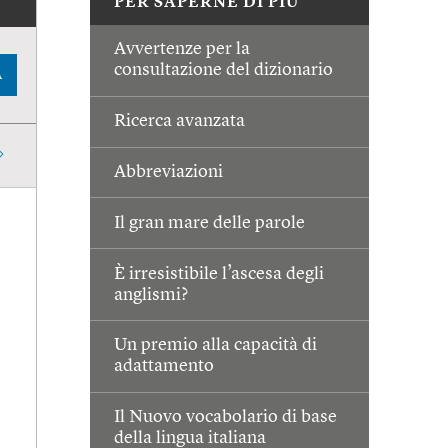
PER SAPERNE DI PIÙ
Avvertenze per la
consultazione del dizionario
A
Ricerca avanzata
Abbreviazioni
Il gran mare delle parole
È irresistibile l’ascesa degli
anglismi?
Un premio alla capacità di
adattamento
Il Nuovo vocabolario di base
della lingua italiana