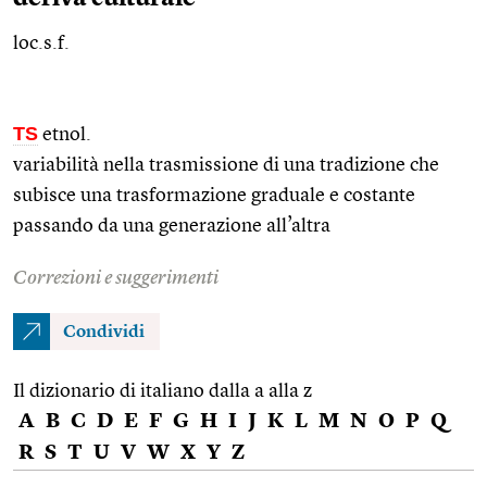
loc.s.f.
TS
etnol.
variabilità nella trasmissione di una tradizione che
subisce una trasformazione graduale e costante
passando da una generazione all’altra
Correzioni e suggerimenti
Condividi
Il dizionario di italiano dalla a alla z
A
B
C
D
E
F
G
H
I
J
K
L
M
N
O
P
Q
R
S
T
U
V
W
X
Y
Z