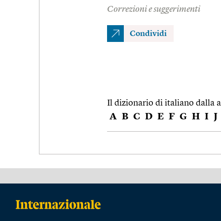
Correzioni e suggerimenti
Condividi
Il dizionario di italiano dalla a
A
B
C
D
E
F
G
H
I
J