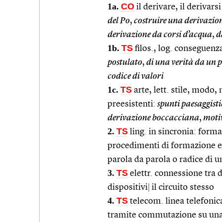
1a.
CO
il derivare, il derivarsi 
del Po
,
costruire una derivazione
derivazione da corsi d’acqua
,
d
1b.
TS
filos., log. conseguenza
postulato
,
di una verità da un p
codice di valori
1c.
TS
arte, lett. stile, modo
preesistenti:
spunti paesaggisti
derivazione boccacciana
,
motiv
2.
TS
ling. in sincronia: formaz
procedimenti di formazione es
parola da parola o radice di u
3.
TS
elettr. connessione tra d
dispositivi
|
il circuito stesso
4.
TS
telecom. linea telefonic
tramite commutazione su una 