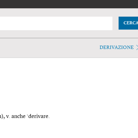
CERC
DERIVAZIONE
1
m), v. anche
derivare.