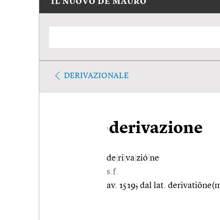
IL NUOVO DE MAURO
DERIVAZIONALE
derivazione
1
de
|
ri
|
va
|
zió
|
ne
s.f.
av. 1519; dal lat. derivatiōne(