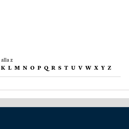
 alla z
K
L
M
N
O
P
Q
R
S
T
U
V
W
X
Y
Z