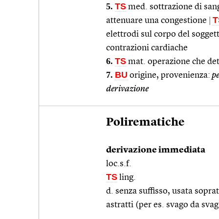
5.
TS
med. sottrazione di sang
T
attenuare una congestione
|
elettrodi sul corpo del sogget
contrazioni cardiache
6.
TS
mat. operazione che det
7.
BU
origine, provenienza:
pe
derivazione
Polirematiche
derivazione immediata
loc.s.f.
TS
ling.
d. senza suffisso, usata soprat
astratti (per es. svago da svag