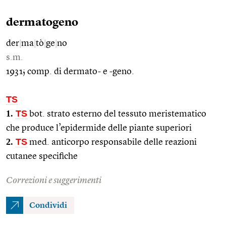
dermatogeno
der
|
ma
|
tò
|
ge
|
no
s.m.
1931; comp. di dermato- e -geno.
TS
1.
TS
bot. strato esterno del tessuto meristematico
che produce l’epidermide delle piante superiori
2.
TS
med. anticorpo responsabile delle reazioni
cutanee specifiche
Correzioni e suggerimenti
Condividi