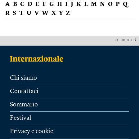
A
B
C
D
E
F
G
H
I
J
K
L
M
N
O
P
Q
R
S
T
U
V
W
X
Y
Z
PUBBLICITÀ
Chi siamo
Contattaci
Sommario
Festival
Privacy e cookie