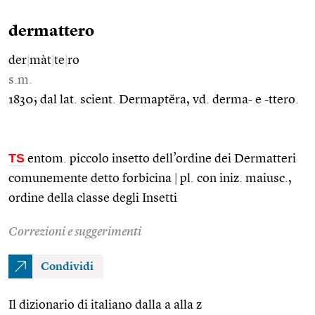
dermattero
der
|
màt
|
te
|
ro
s.m.
1830; dal lat. scient. Dermaptĕra, vd. derma- e -ttero.
TS
entom. piccolo insetto dell’ordine dei Dermatteri
comunemente detto forbicina
|
pl. con iniz. maiusc.,
ordine della classe degli Insetti
Correzioni e suggerimenti
Condividi
Il dizionario di italiano dalla a alla z