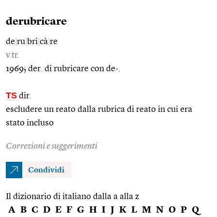
derubricare
de
|
ru
|
bri
|
cà
|
re
v.tr.
1969; der. di rubricare con de-.
TS
dir.
escludere un reato dalla rubrica di reato in cui era
stato incluso
Correzioni e suggerimenti
Condividi
Il dizionario di italiano dalla a alla z
A
B
C
D
E
F
G
H
I
J
K
L
M
N
O
P
Q