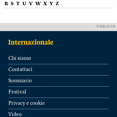
R
S
T
U
V
W
X
Y
Z
PUBBLICITÀ
Chi siamo
Contattaci
Sommario
Festival
Privacy e cookie
Video