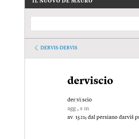
IL NUOVO DE MAURO
DERVIS-DERVIS
derviscio
der
|
vì
|
scio
agg., s.m.
av. 1521; dal persiano darviš 