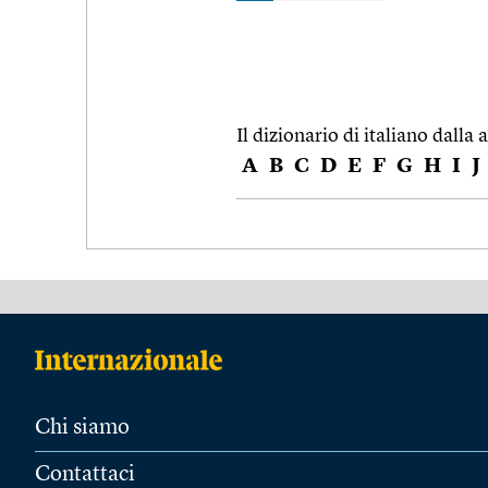
Il dizionario di italiano dalla a
A
B
C
D
E
F
G
H
I
J
Chi siamo
Contattaci