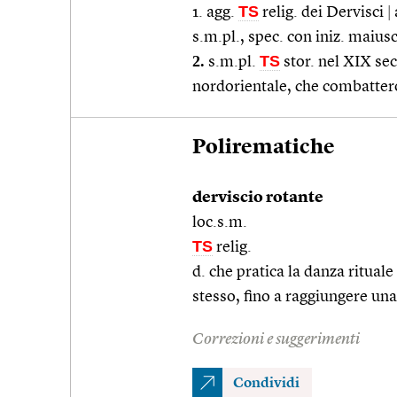
TS
1. agg.
relig. dei Dervisci
|
s.m.pl., spec. con iniz. maiu
2.
TS
s.m.pl.
stor. nel XIX sec
nordorientale, che combatter
Polirematiche
derviscio rotante
loc.s.m.
TS
relig.
d. che pratica la danza ritual
stesso, fino a raggiungere una
Correzioni e suggerimenti
Condividi