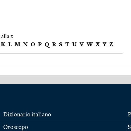
 alla z
K
L
M
N
O
P
Q
R
S
T
U
V
W
X
Y
Z
Dizionario italiano
P
Oroscopo
S