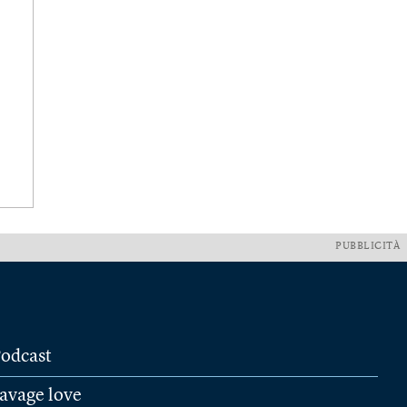
PUBBLICITÀ
odcast
avage love