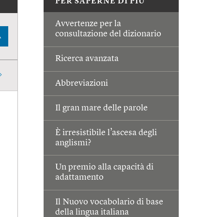
PER SAPERNE DI PIÙ
Avvertenze per la
consultazione del dizionario
A
Ricerca avanzata
Abbreviazioni
Il gran mare delle parole
È irresistibile l’ascesa degli
anglismi?
Un premio alla capacità di
adattamento
Il Nuovo vocabolario di base
della lingua italiana