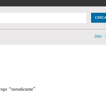
CERC
DES-
propr. “mendicante”.