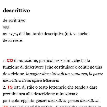
descrittivo
de
|
scrit
|
tì
|
vo
agg.
av. 1375; dal lat. tardo descriptīvu(m), v. anche
descrivere.
CO
1.
di notazione, particolare e sim., che ha la
funzione di descrivere
|
che costituisce o contiene una
descrizione:
le pagine descrittive di un romanzo
,
la parte
descrittiva di un’opera letteraria
2.
TS
lett. di stile o testo letterario che tende a dare
preminenza alla descrizione minuziosa e
particolareggiata:
genere descrittivo
,
poesia descrittiva
|