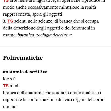
TS
arte nelle arti figurative, di opera che riproduce in
modo anche eccessivamente minuzioso la realtà
rappresentata, spec. gli oggetti
3.
TS
scient. nelle scienze, di branca che si occupa
della descrizione degli oggetti o dei fenomeni in
esame:
botanica
,
zoologia descrittiva
Polirematiche
anatomia descrittiva
loc.s.f.
TS
med.
branca dell’anatomia che studia in modo analitico i
rapporti e la conformazione dei vari organi del corpo
umano