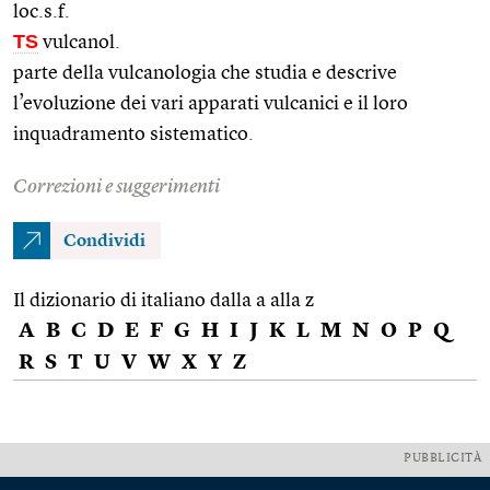
loc.s.f.
TS
vulcanol.
parte della vulcanologia che studia e descrive
l’evoluzione dei vari apparati vulcanici e il loro
inquadramento sistematico.
Correzioni e suggerimenti
Condividi
Il dizionario di italiano dalla a alla z
A
B
C
D
E
F
G
H
I
J
K
L
M
N
O
P
Q
R
S
T
U
V
W
X
Y
Z
PUBBLICITÀ