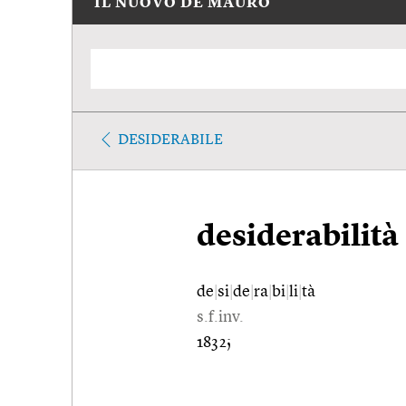
IL NUOVO DE MAURO
DESIDERABILE
desiderabilità
de
|
si
|
de
|
ra
|
bi
|
li
|
tà
s.f.inv.
1832;