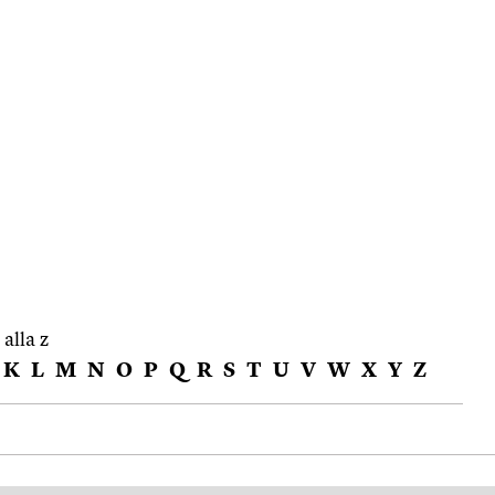
 alla z
K
L
M
N
O
P
Q
R
S
T
U
V
W
X
Y
Z