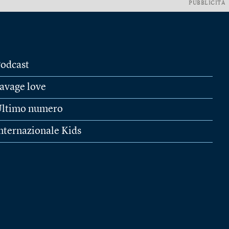
PUBBLICITÀ
odcast
avage love
ltimo numero
nternazionale Kids