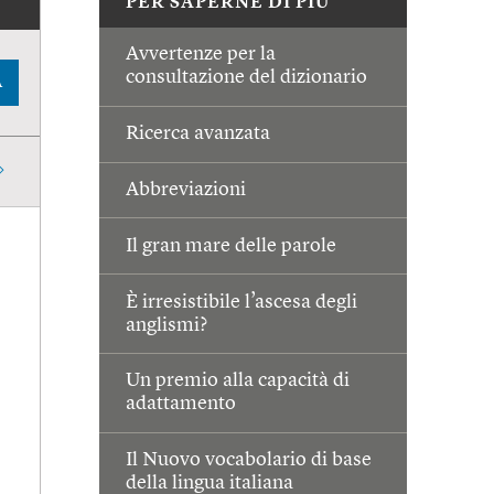
PER SAPERNE DI PIÙ
Avvertenze per la
consultazione del dizionario
A
Ricerca avanzata
Abbreviazioni
Il gran mare delle parole
È irresistibile l’ascesa degli
anglismi?
Un premio alla capacità di
adattamento
Il Nuovo vocabolario di base
della lingua italiana