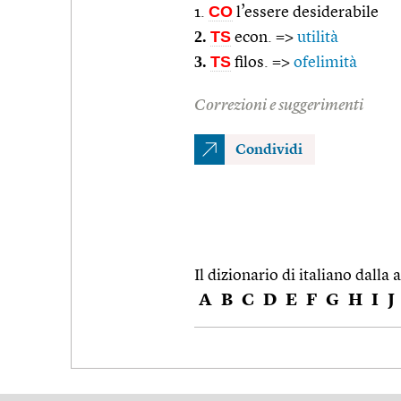
CO
1.
l’essere desiderabile
2.
TS
econ. =>
utilità
3.
TS
filos. =>
ofelimità
Correzioni e suggerimenti
Condividi
Il dizionario di italiano dalla a
A
B
C
D
E
F
G
H
I
J