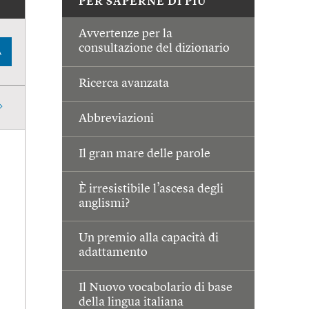
PER SAPERNE DI PIÙ
Avvertenze per la
consultazione del dizionario
A
Ricerca avanzata
Abbreviazioni
Il gran mare delle parole
È irresistibile l’ascesa degli
anglismi?
Un premio alla capacità di
adattamento
Il Nuovo vocabolario di base
della lingua italiana