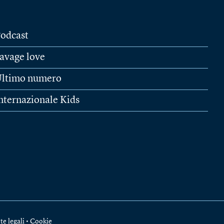
odcast
avage love
ltimo numero
nternazionale Kids
te legali
•
Cookie