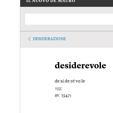
IL NUOVO DE MAURO
DESIDERAZIONE
desiderevole
de
|
si
|
de
|
ré
|
vo
|
le
agg.
av. 1347;