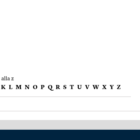
 alla z
K
L
M
N
O
P
Q
R
S
T
U
V
W
X
Y
Z