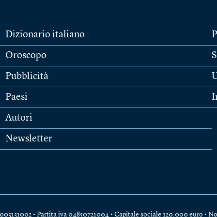
Dizionario italiano
P
Oroscopo
S
Pubblicità
U
Paesi
I
Autori
Newsletter
e 04003131002 • Partita iva 04850721004 • Capitale sociale 120.000 euro •
No