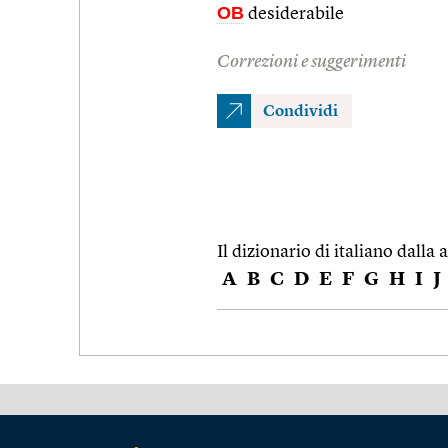
OB
desiderabile
Correzioni e suggerimenti
Condividi
Il dizionario di italiano dalla a
A
B
C
D
E
F
G
H
I
J