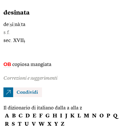
desinata
de
|
ṣi
|
nà
|
ta
s.f.
sec. XVII;
OB
copiosa mangiata
Correzioni e suggerimenti
Condividi
Il dizionario di italiano dalla a alla z
A
B
C
D
E
F
G
H
I
J
K
L
M
N
O
P
Q
R
S
T
U
V
W
X
Y
Z