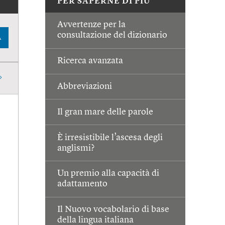
PER SAPERNE DI PIÙ
Avvertenze per la
consultazione del dizionario
A
Ricerca avanzata
Abbreviazioni
Il gran mare delle parole
È irresistibile l’ascesa degli
anglismi?
Un premio alla capacità di
adattamento
Il Nuovo vocabolario di base
della lingua italiana