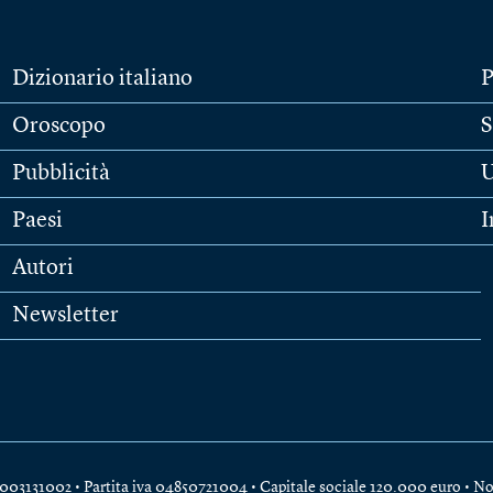
Dizionario italiano
P
Oroscopo
S
Pubblicità
U
Paesi
I
Autori
Newsletter
e 04003131002 • Partita iva 04850721004 • Capitale sociale 120.000 euro •
No