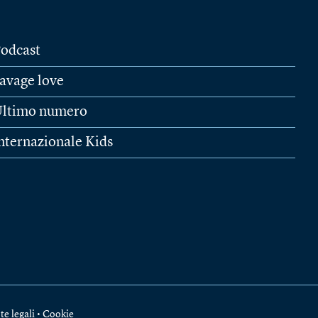
odcast
avage love
ltimo numero
nternazionale Kids
te legali
•
Cookie