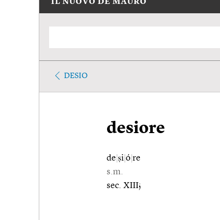
IL NUOVO DE MAURO
DESIO
desiore
de
|
ṣi
|
ó
|
re
s.m.
sec. XIII;