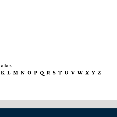
 alla z
K
L
M
N
O
P
Q
R
S
T
U
V
W
X
Y
Z