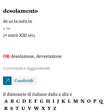
desolamento
de
|
ṣo
|
la
|
mén
|
to
s.m.
2ª metà XIII sec;
OB
desolazione, devastazione
Correzioni e suggerimenti
Condividi
Il dizionario di italiano dalla a alla z
A
B
C
D
E
F
G
H
I
J
K
L
M
N
O
P
Q
R
S
T
U
V
W
X
Y
Z