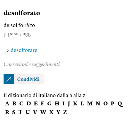
desolforato
de
|
sol
|
fo
|
rà
|
to
p.pass., agg.
=>
desolforare
Correzioni e suggerimenti
Condividi
Il dizionario di italiano dalla a alla z
A
B
C
D
E
F
G
H
I
J
K
L
M
N
O
P
Q
R
S
T
U
V
W
X
Y
Z