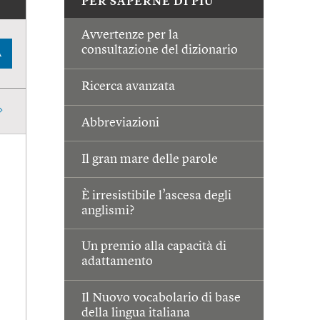
PER SAPERNE DI PIÙ
Avvertenze per la
consultazione del dizionario
A
Ricerca avanzata
Abbreviazioni
Il gran mare delle parole
È irresistibile l’ascesa degli
anglismi?
Un premio alla capacità di
adattamento
Il Nuovo vocabolario di base
della lingua italiana