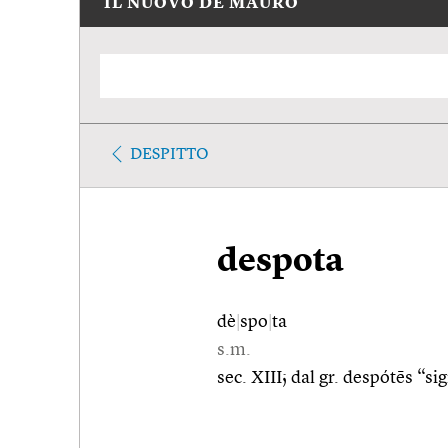
IL NUOVO DE MAURO
DESPITTO
despota
dè
|
spo
|
ta
s.m.
sec. XIII; dal gr. despótēs “s