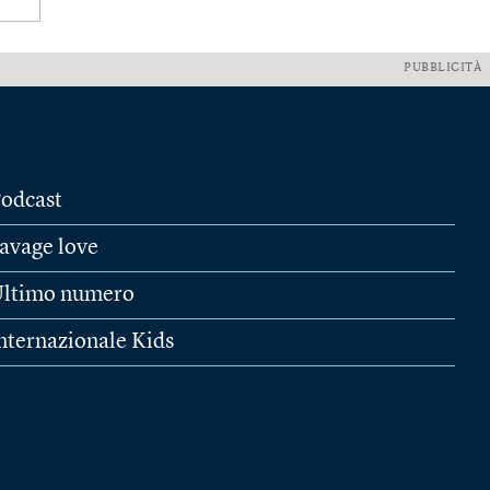
PUBBLICITÀ
odcast
avage love
ltimo numero
nternazionale Kids