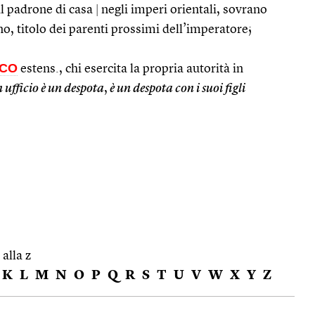
 il padrone di casa
|
negli imperi orientali, sovrano
o, titolo dei parenti prossimi dell’imperatore;
CO
estens., chi esercita la propria autorità in
n ufficio è un despota
,
è un despota con i suoi figli
 alla z
K
L
M
N
O
P
Q
R
S
T
U
V
W
X
Y
Z