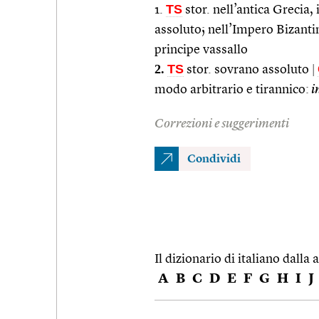
TS
1.
stor. nell’antica Grecia,
assoluto; nell’Impero Bizantin
principe vassallo
2.
TS
stor. sovrano assoluto
|
modo arbitrario e tirannico:
i
Correzioni e suggerimenti
Condividi
Il dizionario di italiano dalla a
A
B
C
D
E
F
G
H
I
J