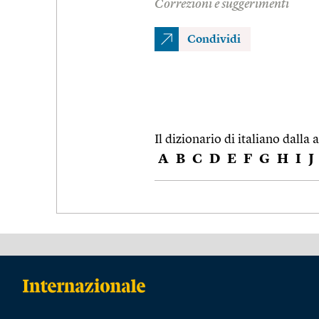
Correzioni e suggerimenti
Condividi
Il dizionario di italiano dalla a
A
B
C
D
E
F
G
H
I
J