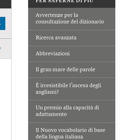
PER SAPERNE DI PIÙ
Avvertenze per la
consultazione del dizionario
A
Ricerca avanzata
Abbreviazioni
Il gran mare delle parole
È irresistibile l’ascesa degli
anglismi?
Un premio alla capacità di
adattamento
Il Nuovo vocabolario di base
della lingua italiana