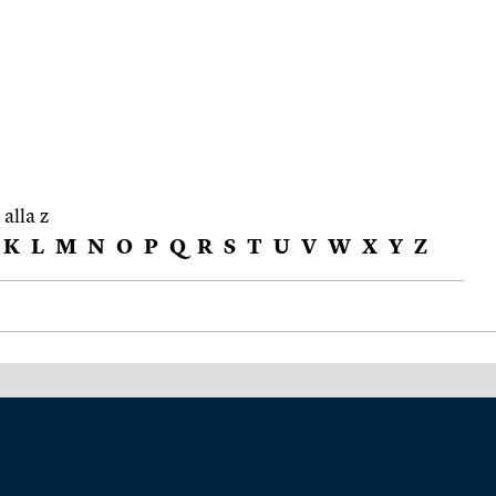
 alla z
K
L
M
N
O
P
Q
R
S
T
U
V
W
X
Y
Z