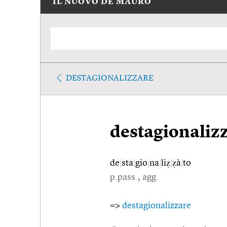
IL NUOVO DE MAURO
DESTAGIONALIZZARE
destagionaliz
de
|
sta
|
gio
|
na
|
liẓ
|
ẓà
|
to
p.pass., agg.
=>
destagionalizzare