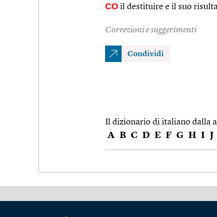
CO
il destituire e il suo risult
Correzioni e suggerimenti
Condividi
Il dizionario di italiano dalla a
A
B
C
D
E
F
G
H
I
J