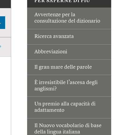
PER SAPERNE DI PIÙ
Avvertenze per la
consultazione del dizionario
A
Ricerca avanzata
Abbreviazioni
Il gran mare delle parole
È irresistibile l’ascesa degli
anglismi?
Un premio alla capacità di
adattamento
Il Nuovo vocabolario di base
della lingua italiana