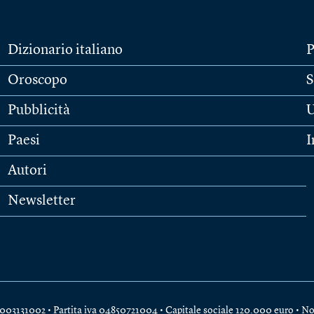
Dizionario italiano
P
Oroscopo
S
Pubblicità
U
Paesi
I
Autori
Newsletter
e 04003131002 • Partita iva 04850721004 • Capitale sociale 120.000 euro •
No