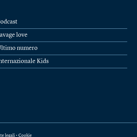
odcast
avage love
ltimo numero
nternazionale Kids
te legali
•
Cookie