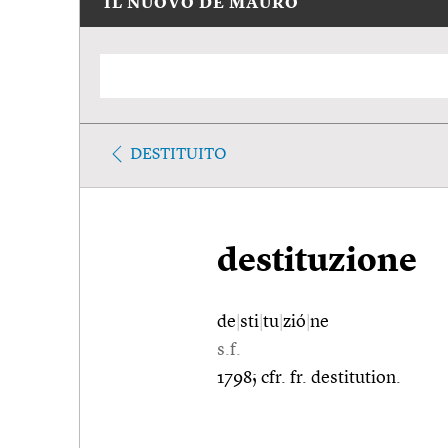
IL NUOVO DE MAURO
DESTITUITO
destituzione
de
|
sti
|
tu
|
zió
|
ne
s.f.
1798; cfr. fr. destitution.