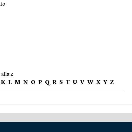
ato
 alla z
K
L
M
N
O
P
Q
R
S
T
U
V
W
X
Y
Z