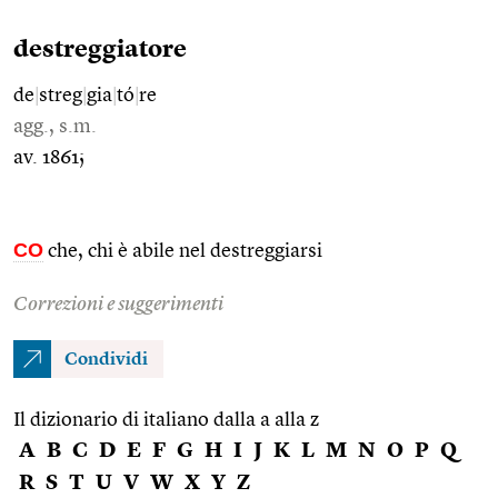
destreggiatore
de
|
streg
|
gia
|
tó
|
re
agg., s.m.
av. 1861;
CO
che, chi è abile nel destreggiarsi
Correzioni e suggerimenti
Condividi
Il dizionario di italiano dalla a alla z
A
B
C
D
E
F
G
H
I
J
K
L
M
N
O
P
Q
R
S
T
U
V
W
X
Y
Z