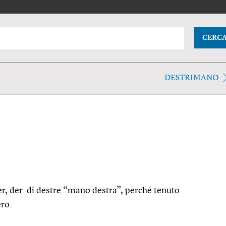
CERC
DESTRIMANO
trier, der. di destre “mano destra”, perché tenuto
ero.