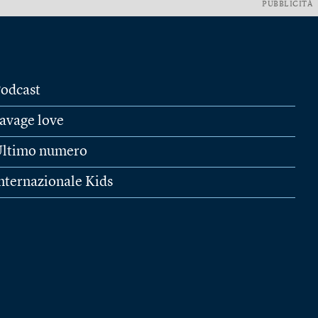
PUBBLICITÀ
odcast
avage love
ltimo numero
nternazionale Kids