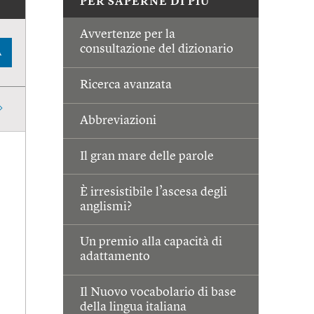
PER SAPERNE DI PIÙ
Avvertenze per la
consultazione del dizionario
A
Ricerca avanzata
Abbreviazioni
Il gran mare delle parole
È irresistibile l’ascesa degli
anglismi?
Un premio alla capacità di
adattamento
Il Nuovo vocabolario di base
della lingua italiana