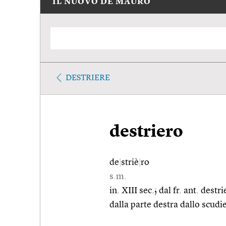
IL NUOVO DE MAURO
DESTRIERE
destriero
de
|
striè
|
ro
s.m.
in. XIII sec.; dal fr. ant. des
dalla parte destra dallo scudi