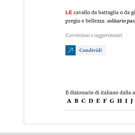
LE
cavallo da battaglia o da g
pregio e bellezza:
solitario pas
Correzioni e suggerimenti
Condividi
Il dizionario di italiano dalla a
A
B
C
D
E
F
G
H
I
J