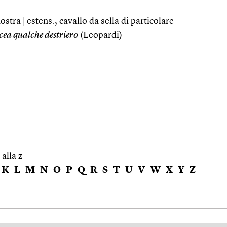
iostra
|
estens., cavallo da sella di particolare
cea qualche destriero
(Leopardi)
 alla z
K
L
M
N
O
P
Q
R
S
T
U
V
W
X
Y
Z