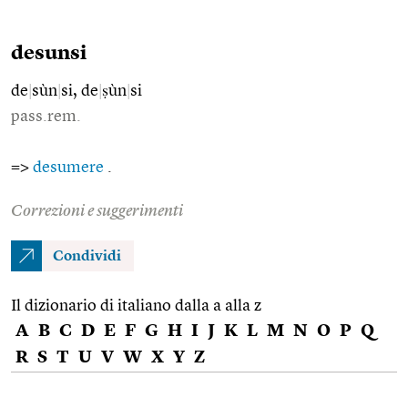
desunsi
de
|
sùn
|
si, de
|
ṣùn
|
si
pass.rem.
=>
desumere
.
Correzioni e suggerimenti
Condividi
Il dizionario di italiano dalla a alla z
A
B
C
D
E
F
G
H
I
J
K
L
M
N
O
P
Q
R
S
T
U
V
W
X
Y
Z