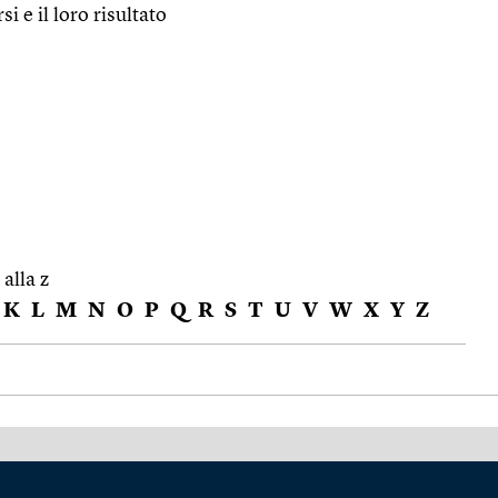
si e il loro risultato
 alla z
K
L
M
N
O
P
Q
R
S
T
U
V
W
X
Y
Z