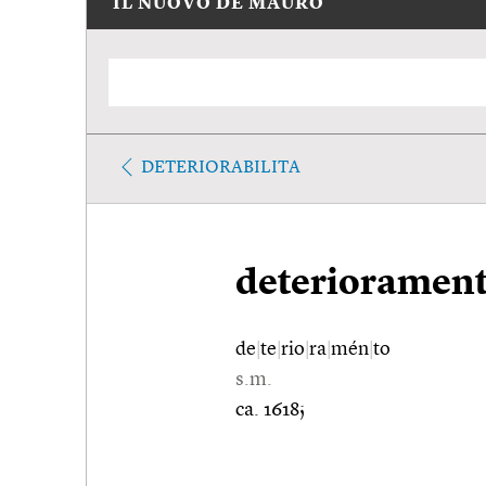
IL NUOVO DE MAURO
DETERIORABILITA
deterioramen
de
|
te
|
rio
|
ra
|
mén
|
to
s.m.
ca. 1618;