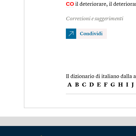
CO
il deteriorare, il deteriorar
Correzioni e suggerimenti
Condividi
Il dizionario di italiano dalla a
A
B
C
D
E
F
G
H
I
J