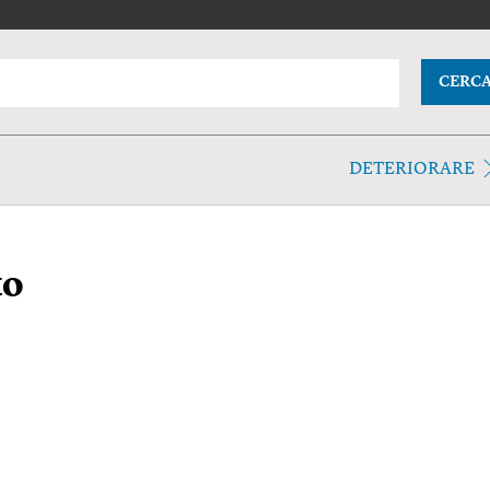
CERC
DETERIORARE
to