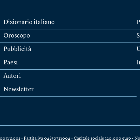
Dizionario italiano
P
Oroscopo
S
Pubblicità
U
Paesi
I
Autori
Newsletter
e 04003131002 • Partita iva 04850721004 • Capitale sociale 120.000 euro •
No