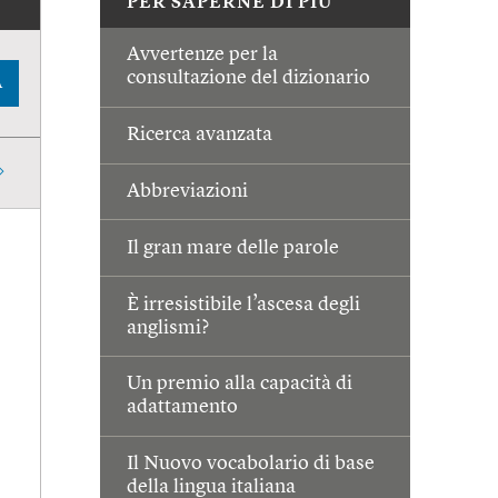
PER SAPERNE DI PIÙ
Avvertenze per la
consultazione del dizionario
A
Ricerca avanzata
Abbreviazioni
Il gran mare delle parole
È irresistibile l’ascesa degli
anglismi?
Un premio alla capacità di
adattamento
Il Nuovo vocabolario di base
della lingua italiana