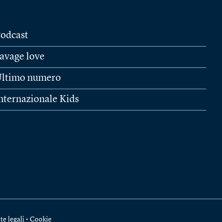
odcast
avage love
ltimo numero
nternazionale Kids
te legali
•
Cookie