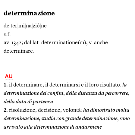
determinazione
de
|
ter
|
mi
|
na
|
zió
|
ne
s.f.
av. 1342; dal lat. determinatiōne(m), v. anche
determinare.
AU
1.
il determinare, il determinarsi e il loro risultato:
la
determinazione dei confini
,
della distanza da percorrere
,
della data di partenza
2.
risoluzione, decisione, volontà:
ha dimostrato molta
determinazione
,
studia con grande determinazione
,
sono
arrivato alla determinazione di andarmene