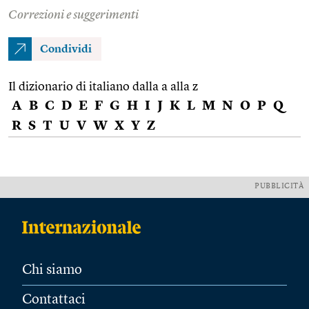
Correzioni e suggerimenti
Condividi
Il dizionario di italiano dalla a alla z
A
B
C
D
E
F
G
H
I
J
K
L
M
N
O
P
Q
R
S
T
U
V
W
X
Y
Z
PUBBLICITÀ
Chi siamo
Contattaci