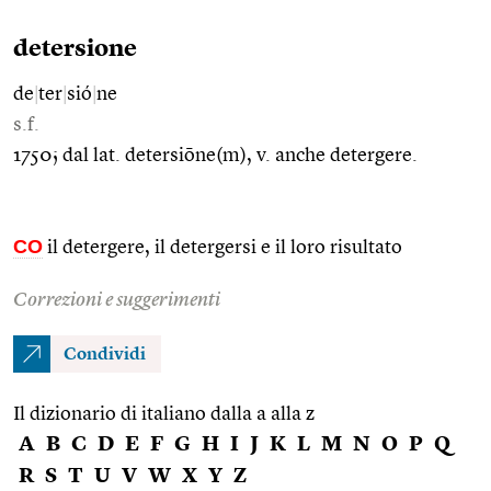
detersione
de
|
ter
|
sió
|
ne
s.f.
1750; dal lat. detersiōne(m), v. anche detergere.
CO
il detergere, il detergersi e il loro risultato
Correzioni e suggerimenti
Condividi
Il dizionario di italiano dalla a alla z
A
B
C
D
E
F
G
H
I
J
K
L
M
N
O
P
Q
R
S
T
U
V
W
X
Y
Z