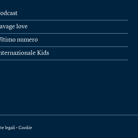
odcast
avage love
ltimo numero
nternazionale Kids
te legali
•
Cookie