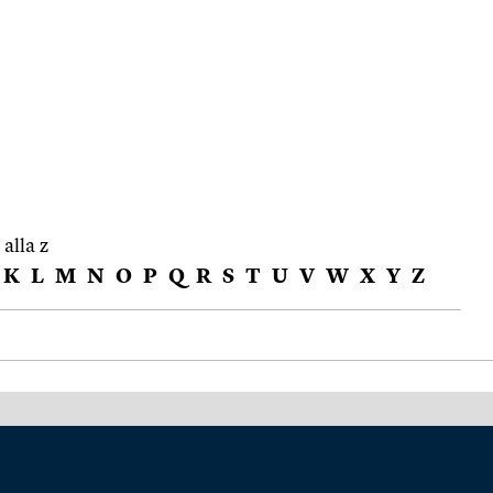
 alla z
K
L
M
N
O
P
Q
R
S
T
U
V
W
X
Y
Z