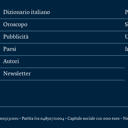
Dizionario italiano
P
Oroscopo
S
Pubblicità
U
Paesi
I
Autori
Newsletter
e 04003131002 • Partita iva 04850721004 • Capitale sociale 120.000 euro •
No