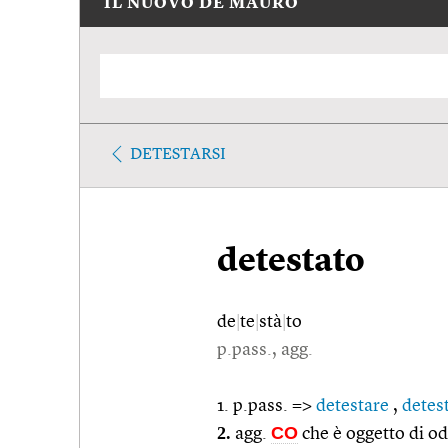
IL NUOVO DE MAURO
DETESTARSI
detestato
de
|
te
|
stà
|
to
p.pass., agg.
1. p.pass. =>
detestare
,
detest
2.
CO
agg.
che è oggetto di od