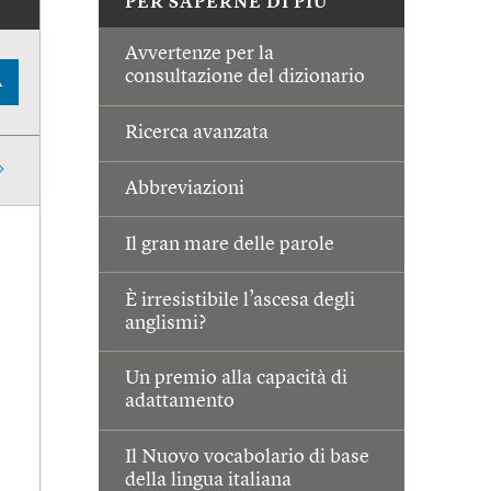
PER SAPERNE DI PIÙ
Avvertenze per la
consultazione del dizionario
A
Ricerca avanzata
Abbreviazioni
Il gran mare delle parole
È irresistibile l’ascesa degli
anglismi?
Un premio alla capacità di
adattamento
Il Nuovo vocabolario di base
della lingua italiana