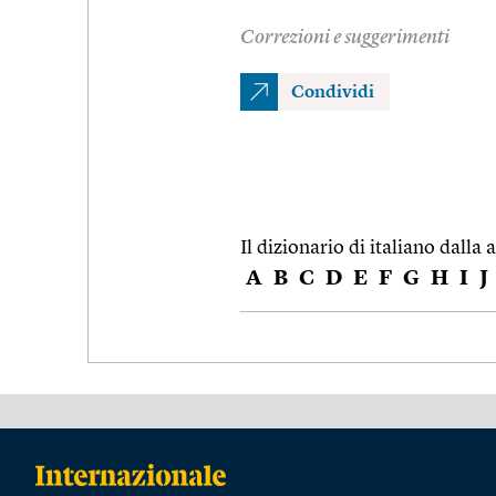
Correzioni e suggerimenti
Condividi
Il dizionario di italiano dalla a
A
B
C
D
E
F
G
H
I
J