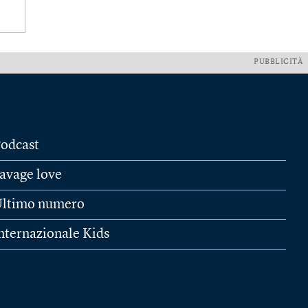
PUBBLICITÀ
odcast
avage love
ltimo numero
nternazionale Kids