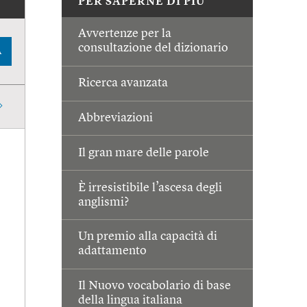
PER SAPERNE DI PIÙ
Avvertenze per la
consultazione del dizionario
A
Ricerca avanzata
Abbreviazioni
Il gran mare delle parole
È irresistibile l’ascesa degli
anglismi?
Un premio alla capacità di
adattamento
Il Nuovo vocabolario di base
della lingua italiana