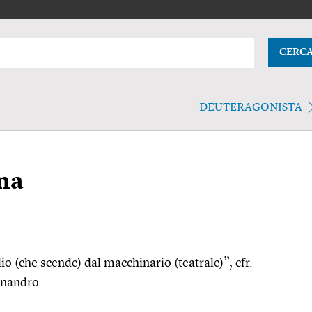
CERC
DEUTERAGONISTA
na
io (che scende) dal macchinario (teatrale)”, cfr.
enandro.