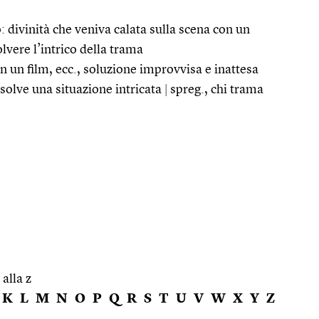
o: divinità che veniva calata sulla scena con un
vere l’intrico della trama
 in un film, ecc., soluzione improvvisa e inattesa
solve una situazione intricata
|
spreg., chi trama
 alla z
K
L
M
N
O
P
Q
R
S
T
U
V
W
X
Y
Z