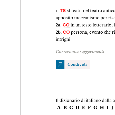
TS
1.
st.teatr. nel teatro antic
apposito meccanismo per risol
2a.
CO
in un testo letterario,
2b.
CO
persona, evento che ri
intrighi
Correzioni e suggerimenti
Condividi
Il dizionario di italiano dalla a
A
B
C
D
E
F
G
H
I
J