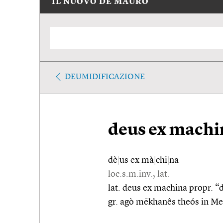
IL NUOVO DE MAURO
DEUMIDIFICAZIONE
deus ex machi
dè
|
us ex mà
|
chi
|
na
loc.s.m.inv., lat.
lat. deus ex machina propr. “d
gr. agò mēkhanês theós in M