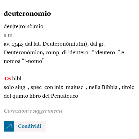
deuteronomio
deu
|
te
|
ro
|
nò
|
mio
s.m.
av. 1342; dal lat. Deuteronŏmĭu(m), dal gr.
1
1
Deuteronómion, comp. di
deutero- “
deutero-” e -
1
nomos “
-nomo”.
TS
bibl.
solo sing. , spec. con iniz. maiusc. , nella Bibbia , titolo
del quinto libro del Pentateuco
Correzioni e suggerimenti
Condividi