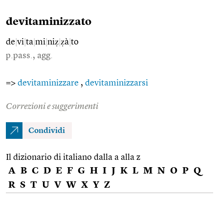
devitaminizzato
de
|
vi
|
ta
|
mi
|
niẓ
|
ẓà
|
to
p.pass., agg.
=>
devitaminizzare
,
devitaminizzarsi
Correzioni e suggerimenti
Condividi
Il dizionario di italiano dalla a alla z
A
B
C
D
E
F
G
H
I
J
K
L
M
N
O
P
Q
R
S
T
U
V
W
X
Y
Z