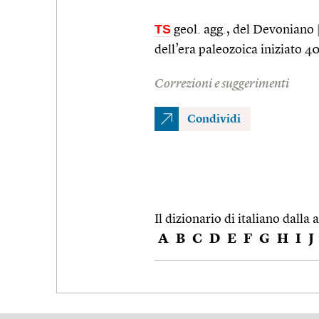
TS
geol. agg., del Devoniano
dell’era paleozoica iniziato 4
Correzioni e suggerimenti
Condividi
Il dizionario di italiano dalla a
A
B
C
D
E
F
G
H
I
J