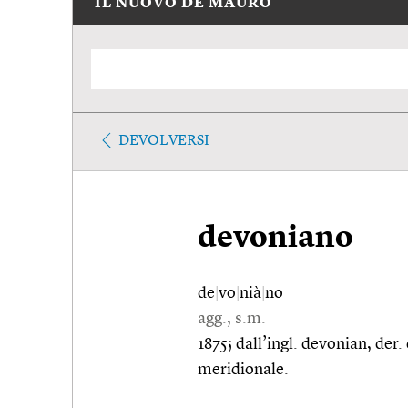
IL NUOVO DE MAURO
DEVOLVERSI
devoniano
de
|
vo
|
nià
|
no
agg., s.m.
1875; dall’ingl. devonian, der
meridionale.