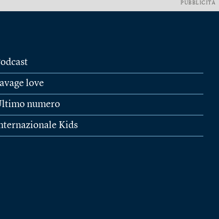
PUBBLICITÀ
odcast
avage love
ltimo numero
nternazionale Kids