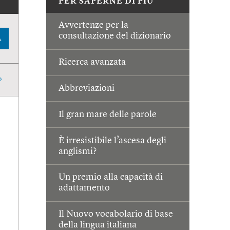
PER SAPERNE DI PIÙ
Avvertenze per la
consultazione del dizionario
A
Ricerca avanzata
Abbreviazioni
Il gran mare delle parole
È irresistibile l’ascesa degli
anglismi?
Un premio alla capacità di
adattamento
Il Nuovo vocabolario di base
della lingua italiana