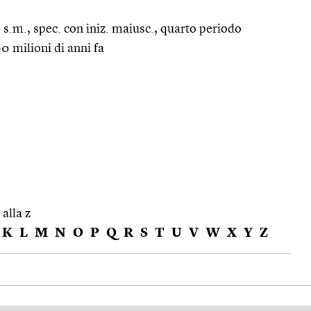
|
s.m., spec. con iniz. maiusc., quarto periodo
00 milioni di anni fa
 alla z
K
L
M
N
O
P
Q
R
S
T
U
V
W
X
Y
Z