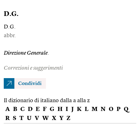
D.G.
D.G.
abbr.
Direzione Generale
.
Correzioni e suggerimenti
Condividi
Il dizionario di italiano dalla a alla z
A
B
C
D
E
F
G
H
I
J
K
L
M
N
O
P
Q
R
S
T
U
V
W
X
Y
Z