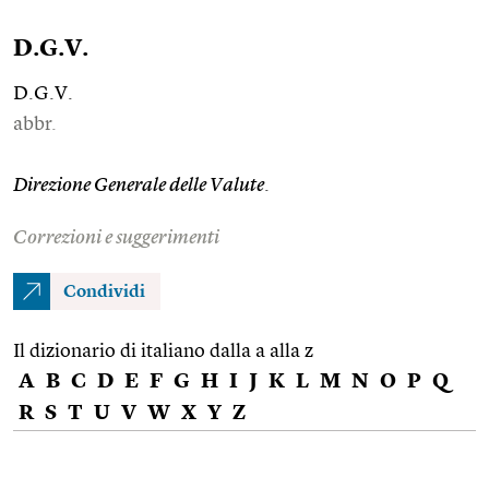
D.G.V.
D.G.V.
abbr.
Direzione Generale delle Valute
.
Correzioni e suggerimenti
Condividi
Il dizionario di italiano dalla a alla z
A
B
C
D
E
F
G
H
I
J
K
L
M
N
O
P
Q
R
S
T
U
V
W
X
Y
Z