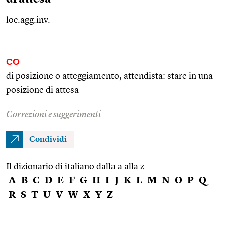
loc.agg.inv.
CO
di posizione o atteggiamento, attendista: stare in una
posizione di attesa
Correzioni e suggerimenti
Condividi
Il dizionario di italiano dalla a alla z
A
B
C
D
E
F
G
H
I
J
K
L
M
N
O
P
Q
R
S
T
U
V
W
X
Y
Z