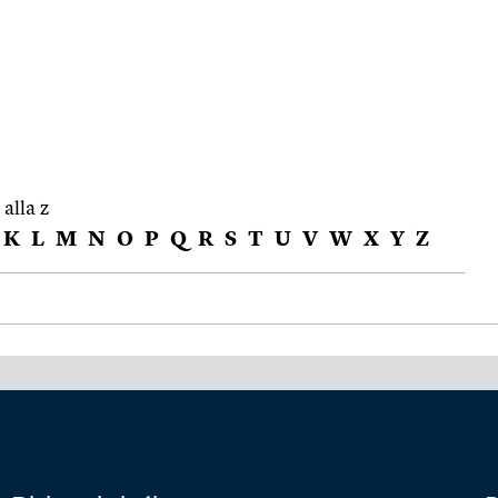
 alla z
K
L
M
N
O
P
Q
R
S
T
U
V
W
X
Y
Z