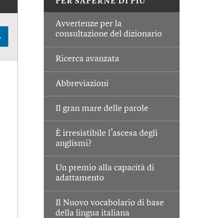
PER SAPERNE DI PIÙ
Avvertenze per la
consultazione del dizionario
A
Ricerca avanzata
Abbreviazioni
Il gran mare delle parole
È irresistibile l’ascesa degli
anglismi?
Un premio alla capacità di
adattamento
Il Nuovo vocabolario di base
della lingua italiana