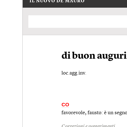
IL NUOVO DE MAURO
di buon augur
loc.agg.inv.
CO
favorevole, fausto: è un segn
Correzioni e suggerimenti