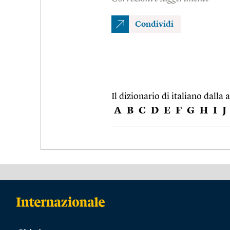
Condividi
Il dizionario di italiano dalla a
A
B
C
D
E
F
G
H
I
J