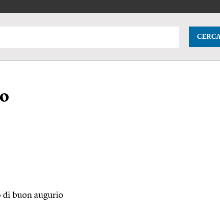
CERC
io
o di buon augurio